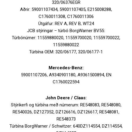
320/06376EGR
Aðrir: 59001107434, 59001107405, E215008288,
C1760011308, C1760011306
Útgáfur: REV A, REV B, WT24
JCB stýringar – túrbó BorgWarner BV55:
Túrbónúmer: 11559880020, 11559700020, 11559700022,
11559880022
Túrbína OEM: 320/06177, 320/06177-1
Mercedes-Benz:
59001107206, A9340901180, A9361500894, EN
C1760022594
John Deere / Claas:
Stýrikerfi og túrbína með númerum: RE548083, RE548080,
RE540026, DZ127352, DZ126616, DZ126617, RE548081,
RE548373
Túrbína BorgWarner / Schwitzer: 640DZ114554, DZ114554,