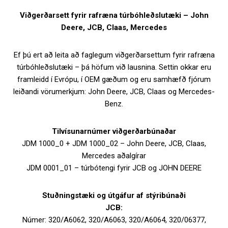
Viðgerðarsett fyrir rafræna túrbóhleðslutæki – John
Deere, JCB, Claas, Mercedes
Ef þú ert að leita að faglegum viðgerðarsettum fyrir rafræna
túrbóhleðslutæki – þá höfum við lausnina. Settin okkar eru
framleidd í Evrópu, í OEM gæðum og eru samhæfð fjórum
leiðandi vörumerkjum: John Deere, JCB, Claas og Mercedes-
Benz.
Tilvísunarnúmer viðgerðarbúnaðar
JDM 1000_0 + JDM 1000_02 – John Deere, JCB, Claas,
Mercedes aðalgírar
JDM 0001_01 – túrbótengi fyrir JCB og JOHN DEERE
Stuðningstæki og útgáfur af stýribúnaði
JCB:
Númer: 320/A6062, 320/A6063, 320/A6064, 320/06377,