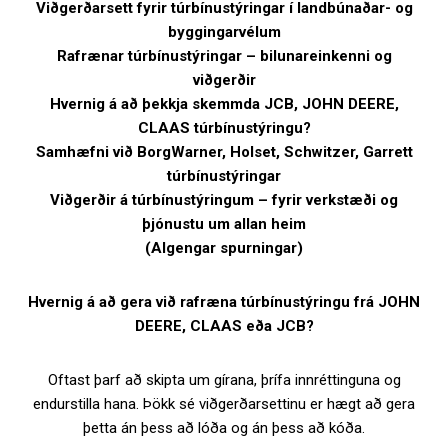
Viðgerðarsett fyrir túrbínustýringar í landbúnaðar- og
byggingarvélum
Rafrænar túrbínustýringar – bilunareinkenni og
viðgerðir
Hvernig á að þekkja skemmda JCB, JOHN DEERE,
CLAAS túrbínustýringu?
Samhæfni við BorgWarner, Holset, Schwitzer, Garrett
túrbínustýringar
Viðgerðir á túrbínustýringum – fyrir verkstæði og
þjónustu um allan heim
(Algengar spurningar)
Hvernig á að gera við rafræna túrbínustýringu frá JOHN
DEERE, CLAAS eða JCB?
Oftast þarf að skipta um gírana, þrífa innréttinguna og
endurstilla hana. Þökk sé viðgerðarsettinu er hægt að gera
þetta án þess að lóða og án þess að kóða.