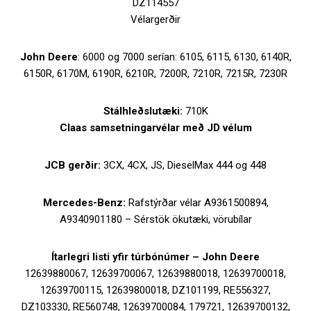
DZ114557
Vélargerðir
John Deere
: 6000 og 7000 serían: 6105, 6115, 6130, 6140R,
6150R, 6170M, 6190R, 6210R, 7200R, 7210R, 7215R, 7230R
Stálhleðslutæki:
710K
Claas samsetningarvélar með JD vélum
JCB gerðir:
3CX, 4CX, JS, DieselMax 444 og 448
Mercedes-Benz:
Rafstýrðar vélar A9361500894,
A9340901180 – Sérstök ökutæki, vörubílar
Ítarlegri listi yfir túrbónúmer – John Deere
12639880067, 12639700067, 12639880018, 12639700018,
12639700115, 12639800018, DZ101199, RE556327,
DZ103330, RE560748, 12639700084, 179721, 12639700132,