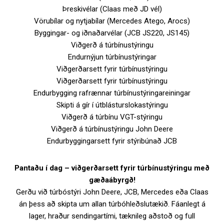
Þreskivélar (Claas með JD vél)
Vörubílar og nytjabílar (Mercedes Atego, Arocs)
Byggingar- og iðnaðarvélar (JCB JS220, JS145)
Viðgerð á túrbínustýringu
Endurnýjun túrbínustýringar
Viðgerðarsett fyrir túrbínustýringu
Viðgerðarsett fyrir túrbínustýringu
Endurbygging rafrænnar túrbínustýringareiningar
Skipti á gír í útblásturslokastýringu
Viðgerð á túrbínu VGT-stýringu
Viðgerð á túrbínustýringu John Deere
Endurbyggingarsett fyrir stýribúnað JCB
Pantaðu í dag – viðgerðarsett fyrir túrbínustýringu með
gæðaábyrgð!
Gerðu við túrbóstýri John Deere, JCB, Mercedes eða Claas
án þess að skipta um allan túrbóhleðslutækið. Fáanlegt á
lager, hraður sendingartími, tæknileg aðstoð og full