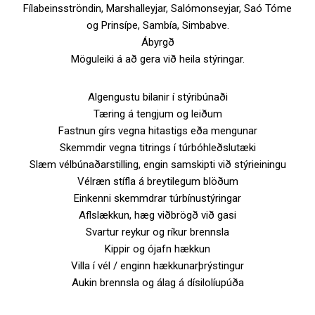
Fílabeinsströndin, Marshalleyjar, Salómonseyjar, Saó Tóme
og Prinsípe, Sambía, Simbabve.
Ábyrgð
Möguleiki á að gera við heila stýringar.
Algengustu bilanir í stýribúnaði
Tæring á tengjum og leiðum
Fastnun gírs vegna hitastigs eða mengunar
Skemmdir vegna titrings í túrbóhleðslutæki
Slæm vélbúnaðarstilling, engin samskipti við stýrieiningu
Vélræn stífla á breytilegum blöðum
Einkenni skemmdrar túrbínustýringar
Aflslækkun, hæg viðbrögð við gasi
Svartur reykur og ríkur brennsla
Kippir og ójafn hækkun
Villa í vél / enginn hækkunarþrýstingur
Aukin brennsla og álag á dísilolíupúða