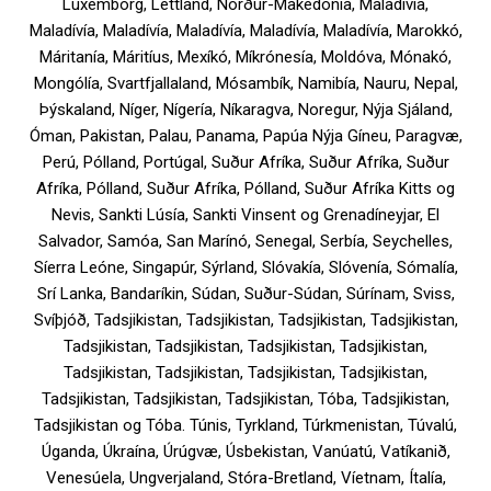
Lúxemborg, Lettland, Norður-Makedónía, Maladívía,
Maladívía, Maladívía, Maladívía, Maladívía, Maladívía, Marokkó,
Máritanía, Máritíus, Mexíkó, Míkrónesía, Moldóva, Mónakó,
Mongólía, Svartfjallaland, Mósambík, Namibía, Nauru, Nepal,
Þýskaland, Níger, Nígería, Níkaragva, Noregur, Nýja Sjáland,
Óman, Pakistan, Palau, Panama, Papúa Nýja Gíneu, Paragvæ,
Perú, Pólland, Portúgal, Suður Afríka, Suður Afríka, Suður
Afríka, Pólland, Suður Afríka, Pólland, Suður Afríka Kitts og
Nevis, Sankti Lúsía, Sankti Vinsent og Grenadíneyjar, El
Salvador, Samóa, San Marínó, Senegal, Serbía, Seychelles,
Síerra Leóne, Singapúr, Sýrland, Slóvakía, Slóvenía, Sómalía,
Srí Lanka, Bandaríkin, Súdan, Suður-Súdan, Súrínam, Sviss,
Svíþjóð, Tadsjikistan, Tadsjikistan, Tadsjikistan, Tadsjikistan,
Tadsjikistan, Tadsjikistan, Tadsjikistan, Tadsjikistan,
Tadsjikistan, Tadsjikistan, Tadsjikistan, Tadsjikistan,
Tadsjikistan, Tadsjikistan, Tadsjikistan, Tóba, Tadsjikistan,
Tadsjikistan og Tóba. Túnis, Tyrkland, Túrkmenistan, Túvalú,
Úganda, Úkraína, Úrúgvæ, Úsbekistan, Vanúatú, Vatíkanið,
Venesúela, Ungverjaland, Stóra-Bretland, Víetnam, Ítalía,