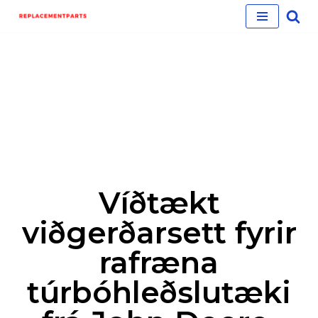
Skip
to
content
Víðtækt
viðgerðarsett fyrir
rafræna
túrbóhleðslutæki