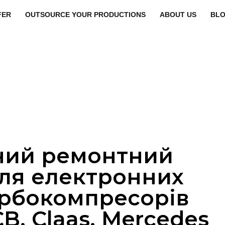
FER
OUTSOURCE YOUR PRODUCTIONS
ABOUT US
BL
ний ремонтний
ля електронних
урбокомпресорів
CB, Claas, Mercedes