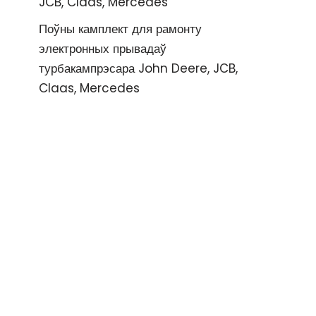
JCB, Claas, Mercedes
Поўны камплект для рамонту
электронных прывадаў
турбакампрэсара John Deere, JCB,
Claas, Mercedes