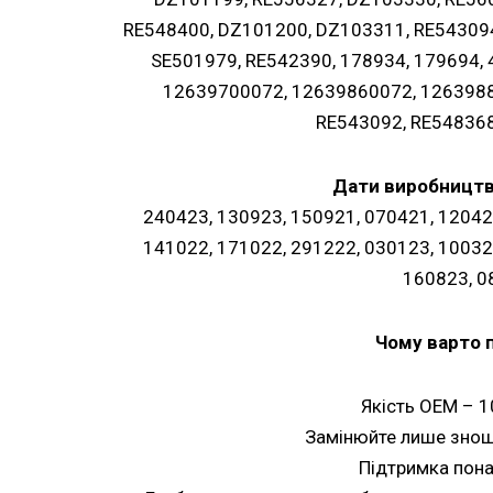
RE548400, DZ101200, DZ103311, RE543094
SE501979, RE542390, 178934, 179694,
12639700072, 12639860072, 1263988
RE543092, RE548368
Дати виробництва
240423, 130923, 150921, 070421, 12042
141022, 171022, 291222, 030123, 10032
160823, 0
Чому варто 
Якість OEM – 1
Замінюйте лише знош
Підтримка пона