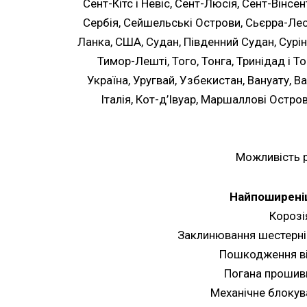
Сент-Кітс і Невіс, Сент-Люсія, Сент-Вінсе
Сербія, Сейшельські Острови, Сьєрра-Леон
Ланка, США, Судан, Південний Судан, Сурін
Тимор-Лешті, Того, Тонга, Тринідад і То
Україна, Уругвай, Узбекистан, Вануату, В
Італія, Кот-д’Івуар, Маршаллові Остров
Можливість р
Найпоширеніш
Корозі
Заклинювання шестерні
Пошкодження ві
Погана прошивк
Механічне блокува