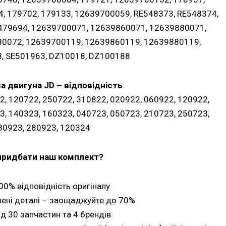
, 179702, 179133, 12639700059, RE548373, RE548374,
 479694, 12639700071, 12639860071, 12639880071,
0072, 12639700119, 12639860119, 12639880119,
, SE501963, DZ10018, DZ100188
 двигуна JD – відповідність
2, 120722, 250722, 310822, 020922, 060922, 120922,
3, 140323, 160323, 040723, 050723, 210723, 250723,
80923, 280923, 120324
придбати наш комплект?
00% відповідність оригіналу
ені деталі – заощаджуйте до 70%
д 30 запчастин та 4 брендів