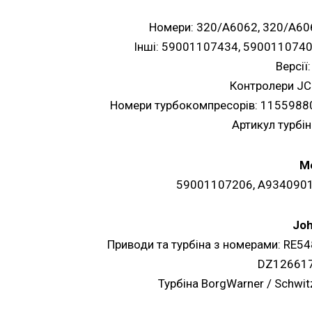
Номери: 320/A6062, 320/A60
Інші: 59001107434, 590011074
Версії
Контролери JC
Номери турбокомпресорів: 1155988
Артикул турбі
M
59001107206, A9340901
Joh
Приводи та турбіна з номерами: RE5
DZ126617
Турбіна BorgWarner / Schw