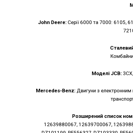
М
John Deere:
Серії 6000 та 7000: 6105, 6
721
Сталевий
Комбайни
Моделі JCB:
3CX,
Mercedes-Benz:
Двигуни з електронним
транспорт
Розширений список номе
12639880067, 12639700067, 1263988
DZ101199, RE556327, DZ103330, RE56