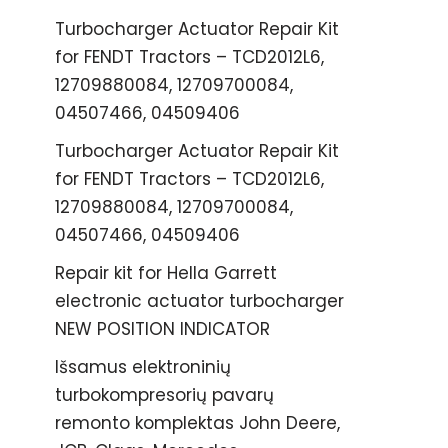
Turbocharger Actuator Repair Kit
for FENDT Tractors – TCD2012L6,
12709880084, 12709700084,
04507466, 04509406
Turbocharger Actuator Repair Kit
for FENDT Tractors – TCD2012L6,
12709880084, 12709700084,
04507466, 04509406
Repair kit for Hella Garrett
electronic actuator turbocharger
NEW POSITION INDICATOR
Išsamus elektroninių
turbokompresorių pavarų
remonto komplektas John Deere,