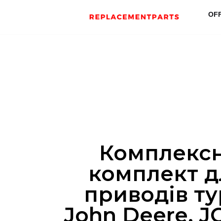
OF
Skip
to
content
Комплекс
комплект д
приводів т
John Deere, J