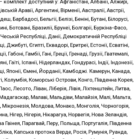
комплект доступний у: Афганістані, Албанії, Алжирі,
вській Аравії, Аргентині, Вірменії, Австралії, Австрії,
, Барбадосі, Бельгії, Белізі, Беніні, Бутані, Білорусі,
вині, Ботсвані, Бразилії, Брунеї, Болгарії, Буркіна-Фасо,
ді, Чеській Республіці, Данії, Демократичній Республіці
, Джибуті, Єгипті, Еквадорі, Еритреї, Естонії, Есватіні,
ї, Габоні, Гамбії, Гані, Греції, Гренаді, Грузії, Гватемалі,
яні, Гаїті, Іспанії, Нідерландах, Гондурасі, Індії, Індонезії,
майці, Японії, Ємені, Йорданії, Камбоджі. Камерун, Канада,
аті, Колумбія, Коморські Острови, Конго, Південна Корея,
Лаос, Лесото, Ліван, Ліберія, Лівія, Ліхтенштейн, Литва,
Мадагаскар, Малаві, Мальдіви, Малайзія, Малі, Мальта,
 Мікронезія, Молдова, Монако, Монголія, Чорногорія,
а, Нігер, Нігерія, Нікарагуа, Норвегія, Нова Зеландія,
а Гвінея, Парагвай, Перу, Польща, Португалія, Південна
ка, Капська протока Верде, Росія, Румунія, Руанда,