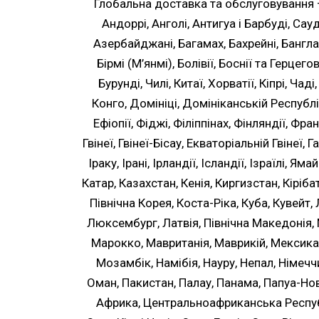
Глобальна доставка та обслуговування – 
Андоррі, Анголі, Антигуа і Барбуді, Сауді
Азербайджані, Багамах, Бахрейні, Бангладеш
Бірмі (М’янмі), Болівії, Боснії та Герцего
Бурунді, Чилі, Китаї, Хорватії, Кіпрі, Ча
Конго, Домініці, Домініканській Республіці
Ефіопії, Фіджі, Філіппінах, Фінляндії, Франці
Гвінеї, Гвінеї-Бісау, Екваторіальній Гвінеї, Га
Іраку, Ірані, Ірландії, Ісландії, Ізраїлі, Я
Катар, Казахстан, Кенія, Киргизстан, Кіріб
Північна Корея, Коста-Ріка, Куба, Кувейт, 
Люксембург, Латвія, Північна Македонія, 
Марокко, Мавританія, Маврикій, Мексика,
Мозамбік, Намібія, Науру, Непал, Німеччин
Оман, Пакистан, Палау, Панама, Папуа-Нов
Африка, Центральноафриканська Республі