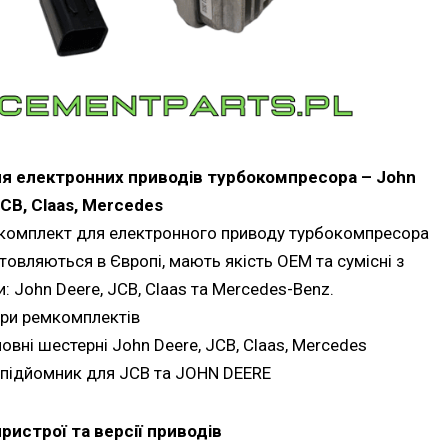
я електронних приводів турбокомпресора – John
JCB, Claas, Mercedes
 комплект для електронного приводу турбокомпресора
товляються в Європі, мають якість OEM та сумісні з
 John Deere, JCB, Claas та Mercedes-Benz.
ри ремкомплектів
ні шестерні John Deere, JCB, Claas, Mercedes
підйомник для JCB та JOHN DEERE
ристрої та версії приводів