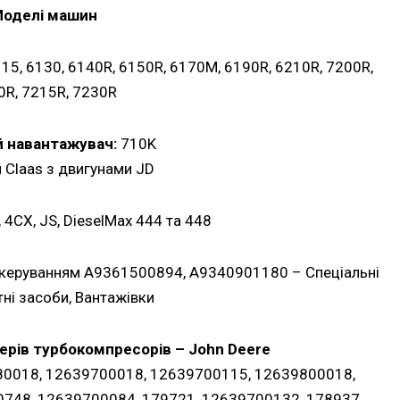
оделі машин
115, 6130, 6140R, 6150R, 6170M, 6190R, 6210R, 7200R,
0R, 7215R, 7230R
 навантажувач:
710K
 Claas з двигунами JD
 4CX, JS, DieselMax 444 та 448
 керуванням A9361500894, A9340901180 – Спеціальні
ні засоби, Вантажівки
рів турбокомпресорів – John Deere
0018, 12639700018, 12639700115, 12639800018,
0748, 12639700084, 179721, 12639700132, 178937,