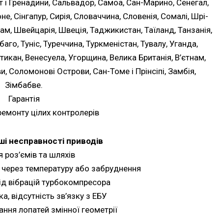
нт і Гренадини, Сальвадор, Самоа, Сан-Марино, Сенегал,
е, Сінгапур, Сирія, Словаччина, Словенія, Сомалі, Шрі-
ам, Швейцарія, Швеція, Таджикистан, Таїланд, Танзанія,
баго, Туніс, Туреччина, Туркменістан, Тувалу, Уганда,
атикан, Венесуела, Угорщина, Велика Британія, В’єтнам,
и, Соломонові Острови, Сан-Томе і Прінсіпі, Замбія,
Зімбабве.
Гарантія
емонту цілих контролерів
і несправності приводів
я роз’ємів та шляхів
 через температуру або забруднення
д вібрацій турбокомпресора
а, відсутність зв’язку з ЕБУ
ння лопатей змінної геометрії