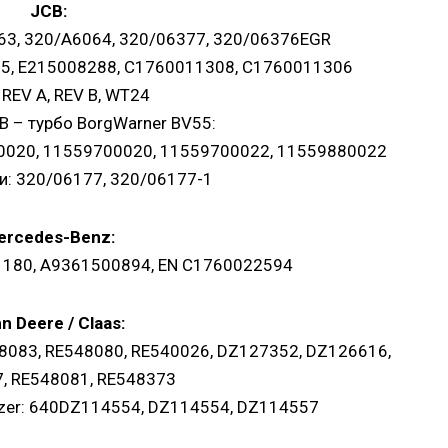
JCB:
63, 320/A6064, 320/06377, 320/06376EGR
05, E215008288, C1760011308, C1760011306
: REV A, REV B, WT24
B – турбо BorgWarner BV55:
0020, 11559700020, 11559700022, 11559880022
ни: 320/06177, 320/06177-1
ercedes-Benz:
180, A9361500894, EN C1760022594
n Deere / Claas:
48083, RE548080, RE540026, DZ127352, DZ126616,
, RE548081, RE548373
itzer: 640DZ114554, DZ114554, DZ114557