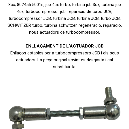
3cx, 802455 5001s, jcb 4cx turbo, turbina jcb 3cx, turbina jcb
4cx, turbocompressor jcb, reparació de turbo JCB,
turbocompressor JCB, turbina JCB, turbina JCB, turbo JCB,
SCHWITZER turbo, turbina schwitzer, regeneració, reparació,
nous actuadors de turbocompressor.
ENLLAÇAMENT DE L’ACTUADOR JCB
Enllaços estables per a turbocompressors JCB i els seus
actuadors. La peça original sovint es desgasta i cal
substituir-la.