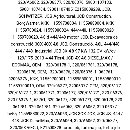
320/A6062, 320/06377, 320/06376, 59001107133,
59001107434, 59001107405, E2150008288, JCB,
SCHWITZER, JCB Agricultural, JCB Construction,
BorgWarner, KKK, 11559708004, 11559888004, KKK
11559700024, 11559880024, 444/448, 11559880020,
11559700020, 4.8 d 444/448 motor JCB, Excavadora de
construcció 3CX 4CX 4.8 JCB, Construcció, 4.8L 444/448
444 / 448, Industrial JCB 3X 4.8 97 KW 132 CV kW/cv
129/175, 2013 4.44 Tier4, JCB 4X 4.8 DIESELMAX /
ECOMAX,, OEM – 320/06178-1, 320/061781, 320/06178,
32006178, OEM, -320/06376, 320/06376-1, 063761,
32006376 , KKK, 11559700001, 11559880001, 11559880019,
11559700019, OEM, 320/06377, 32006377, OEM, 320/06177,
320/06177-1, 320061771, 32006177, 320/061771, 320 06376,
320 06376-1, 63761, 320 06177, 320 061771, 320 06178, 320
061781, 320 061781, 320 a6063, 320 A6062, 320 06377,
bv55, 11559880022, 320/A6063, JCB 3CX 4CX, JCB JS, 444 /
448, JCB DieselMax, 320/A6064, 320/A6062, 320/06377,
320/06376EGR, E21500828 turbo jcb, turbina jcb, turbo jcb