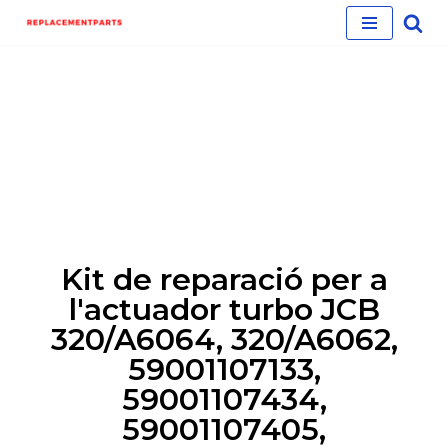
Skip
to
content
Kit de reparació per a
l'actuador turbo JCB
320/A6064, 320/A6062,
59001107133,
59001107434,
59001107405,