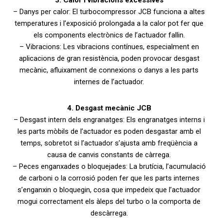
3. Calor i vibracions excessives
– Danys per calor: El turbocompressor JCB funciona a altes
temperatures i l’exposició prolongada a la calor pot fer que
els components electrònics de l’actuador fallin.
– Vibracions: Les vibracions contínues, especialment en
aplicacions de gran resistència, poden provocar desgast
mecànic, afluixament de connexions o danys a les parts
internes de l’actuador.
4. Desgast mecànic JCB
– Desgast intern dels engranatges: Els engranatges interns i
les parts mòbils de l’actuador es poden desgastar amb el
temps, sobretot si l’actuador s’ajusta amb freqüència a
causa de canvis constants de càrrega.
– Peces enganxades o bloquejades: La brutícia, l’acumulació
de carboni o la corrosió poden fer que les parts internes
s’enganxin o bloquegin, cosa que impedeix que l’actuador
mogui correctament els àleps del turbo o la comporta de
descàrrega.