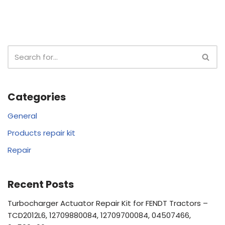
Categories
General
Products repair kit
Repair
Recent Posts
Turbocharger Actuator Repair Kit for FENDT Tractors –
TCD2012L6, 12709880084, 12709700084, 04507466,