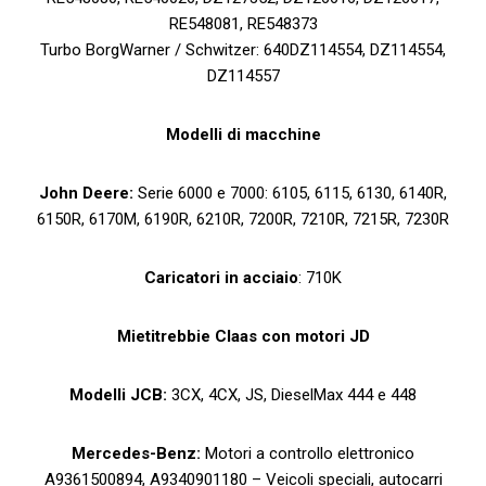
RE548081, RE548373
Turbo BorgWarner / Schwitzer: 640DZ114554, DZ114554,
DZ114557
Modelli di macchine
John Deere:
Serie 6000 e 7000: 6105, 6115, 6130, 6140R,
6150R, 6170M, 6190R, 6210R, 7200R, 7210R, 7215R, 7230R
Caricatori in acciaio
: 710K
Mietitrebbie Claas con motori JD
Modelli JCB:
3CX, 4CX, JS, DieselMax 444 e 448
Mercedes-Benz:
Motori a controllo elettronico
A9361500894, A9340901180 – Veicoli speciali, autocarri