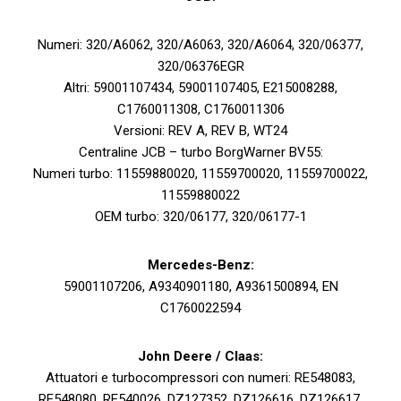
Numeri: 320/A6062, 320/A6063, 320/A6064, 320/06377,
320/06376EGR
Altri: 59001107434, 59001107405, E215008288,
C1760011308, C1760011306
Versioni: REV A, REV B, WT24
Centraline JCB – turbo BorgWarner BV55:
Numeri turbo: 11559880020, 11559700020, 11559700022,
11559880022
OEM turbo: 320/06177, 320/06177-1
Mercedes-Benz:
59001107206, A9340901180, A9361500894, EN
C1760022594
John Deere / Claas:
Attuatori e turbocompressori con numeri: RE548083,
RE548080, RE540026, DZ127352, DZ126616, DZ126617,