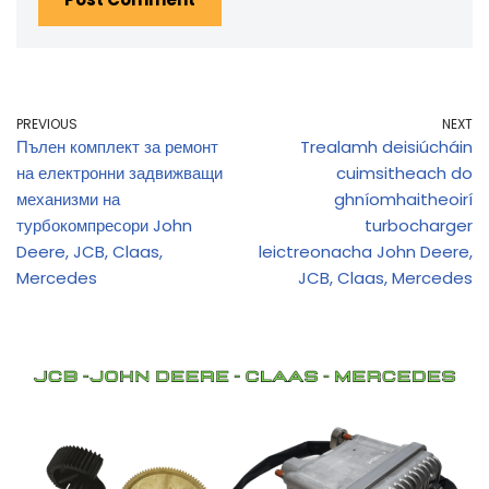
PREVIOUS
NEXT
Пълен комплект за ремонт
Trealamh deisiúcháin
на електронни задвижващи
cuimsitheach do
механизми на
ghníomhaitheoirí
турбокомпресори John
turbocharger
Deere, JCB, Claas,
leictreonacha John Deere,
Mercedes
JCB, Claas, Mercedes