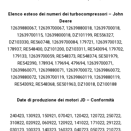
Elenco esteso dei numeri dei turbocompressori – John
Deere
12639880067, 12639700067, 12639880018, 12639700018,
12639700115, 12639800018, DZ101199, RE556327,
DZ103330, RE560748, 12639700084, 179721, 12639700132,
178937, RE548400, DZ101200, DZ103311, RE543094, 179702,
179133, 12639700059, RE548373, RE548374, SE501979,
RE542390, 178934, 179694, 479694, 12639700071,
12639860071, 12639880071, 12639700072, 12639860072,
12639880072, 12639700119, 12639860119, 12639880119,
RE543092, RE548368, SE501963, DZ10018, DZ100188
Date di produzione dei motori JD – Conformità
240423, 130923, 150921, 070421, 120422, 120722, 250722,
310822, 020922, 060922, 120922, 141022, 171022, 291222,
030123, 100323, 140323, 160323, 040723, 050723, 210723,