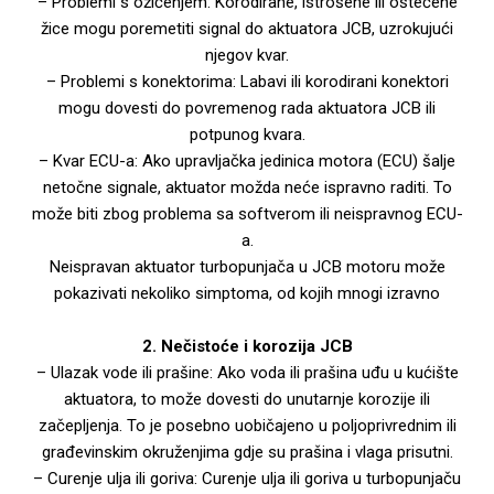
– Problemi s ožičenjem: Korodirane, istrošene ili oštećene
žice mogu poremetiti signal do aktuatora JCB, uzrokujući
njegov kvar.
– Problemi s konektorima: Labavi ili korodirani konektori
mogu dovesti do povremenog rada aktuatora JCB ili
potpunog kvara.
– Kvar ECU-a: Ako upravljačka jedinica motora (ECU) šalje
netočne signale, aktuator možda neće ispravno raditi. To
može biti zbog problema sa softverom ili neispravnog ECU-
a.
Neispravan aktuator turbopunjača u JCB motoru može
pokazivati ​​nekoliko simptoma, od kojih mnogi izravno
2. Nečistoće i korozija JCB
– Ulazak vode ili prašine: Ako voda ili prašina uđu u kućište
aktuatora, to može dovesti do unutarnje korozije ili
začepljenja. To je posebno uobičajeno u poljoprivrednim ili
građevinskim okruženjima gdje su prašina i vlaga prisutni.
– Curenje ulja ili goriva: Curenje ulja ili goriva u turbopunjaču