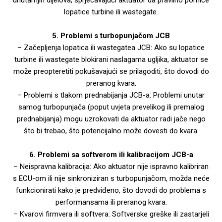
unutarnjih dijelova, sprječavajući aktuator da pravilno pomiče
lopatice turbine ili wastegate.
5. Problemi s turbopunjačom JCB
– Začepljenja lopatica ili wastegatea JCB: Ako su lopatice
turbine ili wastegate blokirani naslagama ugljika, aktuator se
može preopteretiti pokušavajući se prilagoditi, što dovodi do
preranog kvara.
– Problemi s tlakom prednabijanja JCB-a: Problemi unutar
samog turbopunjača (poput uvjeta prevelikog ili premalog
prednabijanja) mogu uzrokovati da aktuator radi jače nego
što bi trebao, što potencijalno može dovesti do kvara.
6. Problemi sa softverom ili kalibracijom JCB-a
– Neispravna kalibracija: Ako aktuator nije ispravno kalibriran
s ECU-om ili nije sinkroniziran s turbopunjačom, možda neće
funkcionirati kako je predviđeno, što dovodi do problema s
performansama ili preranog kvara.
– Kvarovi firmvera ili softvera: Softverske greške ili zastarjeli