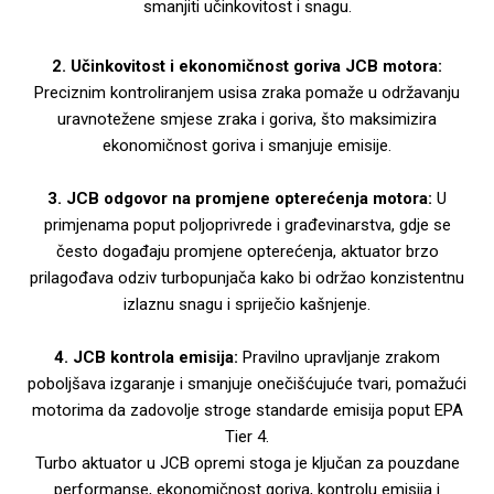
smanjiti učinkovitost i snagu.
2. Učinkovitost i ekonomičnost goriva JCB motora:
Preciznim kontroliranjem usisa zraka pomaže u održavanju
uravnotežene smjese zraka i goriva, što maksimizira
ekonomičnost goriva i smanjuje emisije.
3. JCB odgovor na promjene opterećenja motora:
U
primjenama poput poljoprivrede i građevinarstva, gdje se
često događaju promjene opterećenja, aktuator brzo
prilagođava odziv turbopunjača kako bi održao konzistentnu
izlaznu snagu i spriječio kašnjenje.
4. JCB kontrola emisija:
Pravilno upravljanje zrakom
poboljšava izgaranje i smanjuje onečišćujuće tvari, pomažući
motorima da zadovolje stroge standarde emisija poput EPA
Tier 4.
Turbo aktuator u JCB opremi stoga je ključan za pouzdane
performanse, ekonomičnost goriva, kontrolu emisija i