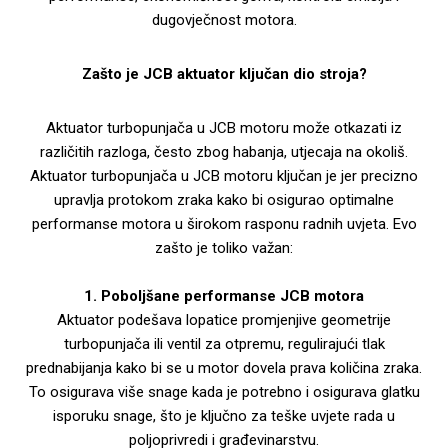
dugovječnost motora.
Zašto je JCB aktuator ključan dio stroja?
Aktuator turbopunjača u JCB motoru može otkazati iz
različitih razloga, često zbog habanja, utjecaja na okoliš.
Aktuator turbopunjača u JCB motoru ključan je jer precizno
upravlja protokom zraka kako bi osigurao optimalne
performanse motora u širokom rasponu radnih uvjeta. Evo
zašto je toliko važan:
1. Poboljšane performanse JCB motora
Aktuator podešava lopatice promjenjive geometrije
turbopunjača ili ventil za otpremu, regulirajući tlak
prednabijanja kako bi se u motor dovela prava količina zraka.
To osigurava više snage kada je potrebno i osigurava glatku
isporuku snage, što je ključno za teške uvjete rada u
poljoprivredi i građevinarstvu.