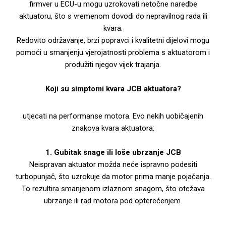
firmver u ECU-u mogu uzrokovati netočne naredbe
aktuatoru, što s vremenom dovodi do nepravilnog rada ili
kvara.
Redovito održavanje, brzi popravci i kvalitetni dijelovi mogu
pomoći u smanjenju vjerojatnosti problema s aktuatorom i
produžiti njegov vijek trajanja.
Koji su simptomi kvara JCB aktuatora?
utjecati na performanse motora. Evo nekih uobičajenih
znakova kvara aktuatora:
1. Gubitak snage ili loše ubrzanje JCB
Neispravan aktuator možda neće ispravno podesiti
turbopunjač, ​​što uzrokuje da motor prima manje pojačanja.
To rezultira smanjenom izlaznom snagom, što otežava
ubrzanje ili rad motora pod opterećenjem.