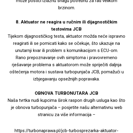
može postići izlaznu snagu potrebnu za rad velikom
brzinom.
8. Aktuator ne reagira u ručnim ili dijagnostičkim
testovima JCB
Tijekom dijagnostičkog testa, aktuator možda neće ispravno
reagirati ili se pomicati kako se očekuje, što ukazuje na
unutarnji kvar ili problem s komunikacijom s ECU-om.
Rano prepoznavanje ovih simptoma i pravovremeno
rješavanje problema s aktuatorom može spriječiti daljnja
oštećenja motora i sustava turbopunjača JCB, pomažući u
izbjegavanju opsežnijih popravaka.
OBNOVA TURBONUTARA JCB
Naša tvrtka nudi kupcima širok raspon drugih usluga kao što
je obnova turbopunjača – posjetite našu alternativnu web
stranicu za više informacija –
https://turbonaprawa.pl/jcb-turbosprezarka-aktuator-