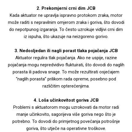
2. Prekomjerni crni dim JCB
Kada aktuator ne upravlja ispravno protokom zraka, motor
može raditi s nepravilnim omjerom zraka i goriva, što dovodi
do nepotpunog izgaranja. To često uzrokuje vidljivi crni dim
iz ispuha, što ukazuje na neizgoreno gorivo.
3. Nedosljedan ili nagli porast tlaka pojačanja JCB
Aktuator regulira tlak pojačanja. Ako ne uspije, razine
pojačanja mogu nepredvidivo fluktuirati, što dovodi do naglih
porasta ili padova snage. To može rezultirati osjećajem
“naglih porasta” prilikom rada opreme, posebno pod
različitim opterećenjima.
4. Loša učinkovitost goriva JCB
Problemi s aktuatorom mogu uzrokovati da motor radi
manje učinkovito, sagorijeva više goriva nego što je
potrebno. To dovodi do primjetnog povećanja potrošnje
goriva, što utječe na operativne troškove.