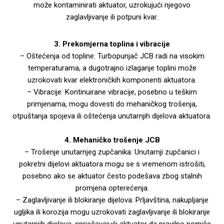
može kontaminirati aktuator, uzrokujući njegovo
zaglavljivanje ili potpuni kvar.
3. Prekomjerna toplina i vibracije
– Oštećenja od topline: Turbopunjač JCB radi na visokim
temperaturama, a dugotrajno izlaganje toplini može
uzrokovati kvar elektroničkih komponenti aktuatora.
– Vibracije: Kontinuirane vibracije, posebno u teškim
primjenama, mogu dovesti do mehaničkog trošenja,
otpuštanja spojeva ili oštećenja unutarnjih dijelova aktuatora.
4. Mehaničko trošenje JCB
– Trošenje unutarnjeg zupčanika: Unutarnji zupčanici i
pokretni dijelovi aktuatora mogu se s vremenom istrošiti,
posebno ako se aktuator često podešava zbog stalnih
promjena opterećenja.
– Zaglavljivanje ili blokiranje dijelova: Prljavština, nakupljanje
ugljika ili korozija mogu uzrokovati zaglavljivanje ili blokiranje