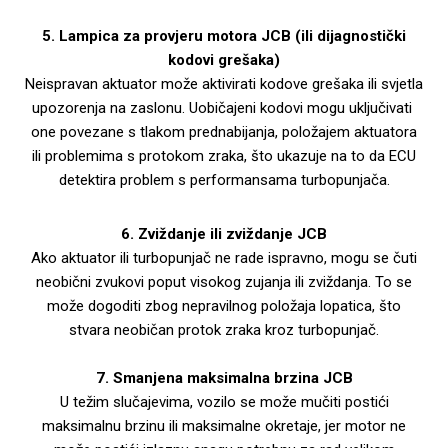
5. Lampica za provjeru motora JCB (ili dijagnostički
kodovi grešaka)
Neispravan aktuator može aktivirati kodove grešaka ili svjetla
upozorenja na zaslonu. Uobičajeni kodovi mogu uključivati ​​
one povezane s tlakom prednabijanja, položajem aktuatora
ili problemima s protokom zraka, što ukazuje na to da ECU
detektira problem s performansama turbopunjača.
6. Zviždanje ili zviždanje JCB
Ako aktuator ili turbopunjač ne rade ispravno, mogu se čuti
neobični zvukovi poput visokog zujanja ili zviždanja. To se
može dogoditi zbog nepravilnog položaja lopatica, što
stvara neobičan protok zraka kroz turbopunjač.
7. Smanjena maksimalna brzina JCB
U težim slučajevima, vozilo se može mučiti postići
maksimalnu brzinu ili maksimalne okretaje, jer motor ne