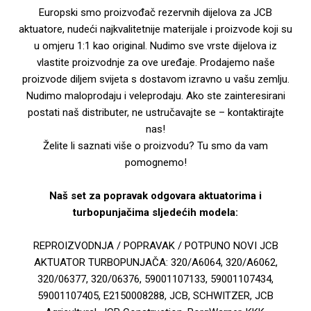
Europski smo proizvođač rezervnih dijelova za JCB
aktuatore, nudeći najkvalitetnije materijale i proizvode koji su
u omjeru 1:1 kao original. Nudimo sve vrste dijelova iz
vlastite proizvodnje za ove uređaje. Prodajemo naše
proizvode diljem svijeta s dostavom izravno u vašu zemlju.
Nudimo maloprodaju i veleprodaju. Ako ste zainteresirani
postati naš distributer, ne ustručavajte se – kontaktirajte
nas!
Želite li saznati više o proizvodu? Tu smo da vam
pomognemo!
Naš set za popravak odgovara aktuatorima i
turbopunjačima sljedećih modela:
REPROIZVODNJA / POPRAVAK / POTPUNO NOVI JCB
AKTUATOR TURBOPUNJAČA: 320/A6064, 320/A6062,
320/06377, 320/06376, 59001107133, 59001107434,
59001107405, E2150008288, JCB, SCHWITZER, JCB