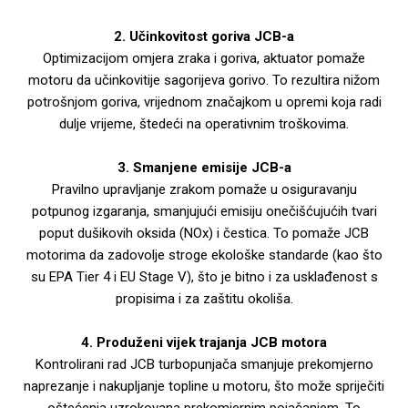
2. Učinkovitost goriva JCB-a
Optimizacijom omjera zraka i goriva, aktuator pomaže
motoru da učinkovitije sagorijeva gorivo. To rezultira nižom
potrošnjom goriva, vrijednom značajkom u opremi koja radi
dulje vrijeme, štedeći na operativnim troškovima.
3. Smanjene emisije JCB-a
Pravilno upravljanje zrakom pomaže u osiguravanju
potpunog izgaranja, smanjujući emisiju onečišćujućih tvari
poput dušikovih oksida (NOx) i čestica. To pomaže JCB
motorima da zadovolje stroge ekološke standarde (kao što
su EPA Tier 4 i EU Stage V), što je bitno i za usklađenost s
propisima i za zaštitu okoliša.
4. Produženi vijek trajanja JCB motora
Kontrolirani rad JCB turbopunjača smanjuje prekomjerno
naprezanje i nakupljanje topline u motoru, što može spriječiti