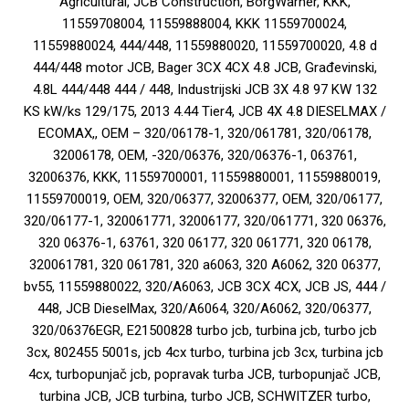
Agricultural, JCB Construction, BorgWarner, KKK,
11559708004, 11559888004, KKK 11559700024,
11559880024, 444/448, 11559880020, 11559700020, 4.8 d
444/448 motor JCB, Bager 3CX 4CX 4.8 JCB, Građevinski,
4.8L 444/448 444 / 448, Industrijski JCB 3X 4.8 97 KW 132
KS kW/ks 129/175, 2013 4.44 Tier4, JCB 4X 4.8 DIESELMAX /
ECOMAX,, OEM – 320/06178-1, 320/061781, 320/06178,
32006178, OEM, -320/06376, 320/06376-1, 063761,
32006376, KKK, 11559700001, 11559880001, 11559880019,
11559700019, OEM, 320/06377, 32006377, OEM, 320/06177,
320/06177-1, 320061771, 32006177, 320/061771, 320 06376,
320 06376-1, 63761, 320 06177, 320 061771, 320 06178,
320061781, 320 061781, 320 a6063, 320 A6062, 320 06377,
bv55, 11559880022, 320/A6063, JCB 3CX 4CX, JCB JS, 444 /
448, JCB DieselMax, 320/A6064, 320/A6062, 320/06377,
320/06376EGR, E21500828 turbo jcb, turbina jcb, turbo jcb
3cx, 802455 5001s, jcb 4cx turbo, turbina jcb 3cx, turbina jcb
4cx, turbopunjač jcb, popravak turba JCB, turbopunjač JCB,
turbina JCB, JCB turbina, turbo JCB, SCHWITZER turbo,