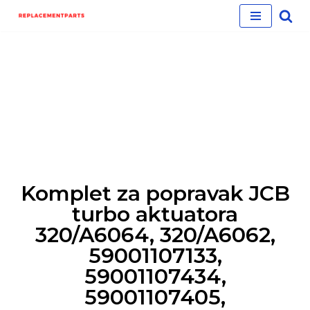
Skip
to
content
Komplet za popravak JCB
turbo aktuatora
320/A6064, 320/A6062,
59001107133,
59001107434,
59001107405,