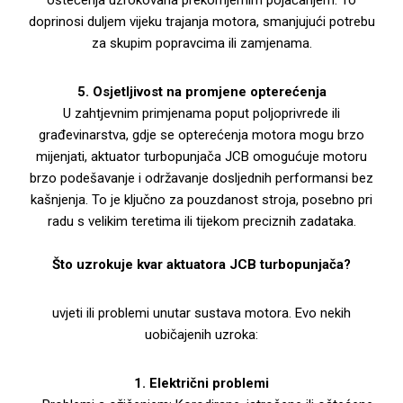
oštećenja uzrokovana prekomjernim pojačanjem. To
doprinosi duljem vijeku trajanja motora, smanjujući potrebu
za skupim popravcima ili zamjenama.
5. Osjetljivost na promjene opterećenja
U zahtjevnim primjenama poput poljoprivrede ili
građevinarstva, gdje se opterećenja motora mogu brzo
mijenjati, aktuator turbopunjača JCB omogućuje motoru
brzo podešavanje i održavanje dosljednih performansi bez
kašnjenja. To je ključno za pouzdanost stroja, posebno pri
radu s velikim teretima ili tijekom preciznih zadataka.
Što uzrokuje kvar aktuatora JCB turbopunjača?
uvjeti ili problemi unutar sustava motora. Evo nekih
uobičajenih uzroka:
1. Električni problemi