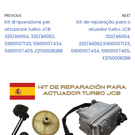
PREVIOUS
NEXT
Kit di riparazione per
Kit de reparação para o
attuatore turbo JCB
atuador turbo JCB
320/A6064, 320/A6062,
320/A6064,
59001107133, 59001107434,
320/A6062,59001107133,
59001107405, E2150008288
59001107434, 59001107405,
E2150008288