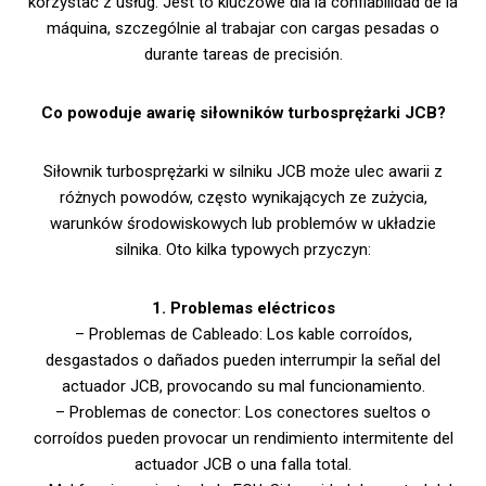
korzystać z usług. Jest to kluczowe dla la confiabilidad de la
máquina, szczególnie al trabajar con cargas pesadas o
durante tareas de precisión.
Co powoduje awarię siłowników turbosprężarki JCB?
Siłownik turbosprężarki w silniku JCB może ulec awarii z
różnych powodów, często wynikających ze zużycia,
warunków środowiskowych lub problemów w układzie
silnika. Oto kilka typowych przyczyn:
1. Problemas eléctricos
– Problemas de Cableado: Los kable corroídos,
desgastados o dañados pueden interrumpir la señal del
actuador JCB, provocando su mal funcionamiento.
– Problemas de conector: Los conectores sueltos o
corroídos pueden provocar un rendimiento intermitente del
actuador JCB o una falla total.