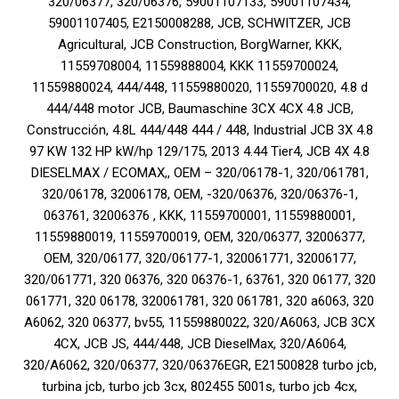
320/06377, 320/06376, 59001107133, 59001107434,
59001107405, E2150008288, JCB, SCHWITZER, JCB
Agricultural, JCB Construction, BorgWarner, KKK,
11559708004, 11559888004, KKK 11559700024,
11559880024, 444/448, 11559880020, 11559700020, 4.8 d
444/448 motor JCB, Baumaschine 3CX 4CX 4.8 JCB,
Construcción, 4.8L 444/448 444 / 448, Industrial JCB 3X 4.8
97 KW 132 HP kW/hp 129/175, 2013 4.44 Tier4, JCB 4X 4.8
DIESELMAX / ECOMAX,, OEM – 320/06178-1, 320/061781,
320/06178, 32006178, OEM, -320/06376, 320/06376-1,
063761, 32006376 , KKK, 11559700001, 11559880001,
11559880019, 11559700019, OEM, 320/06377, 32006377,
OEM, 320/06177, 320/06177-1, 320061771, 32006177,
320/061771, 320 06376, 320 06376-1, 63761, 320 06177, 320
061771, 320 06178, 320061781, 320 061781, 320 a6063, 320
A6062, 320 06377, bv55, 11559880022, 320/A6063, JCB 3CX
4CX, JCB JS, 444/448, JCB DieselMax, 320/A6064,
320/A6062, 320/06377, 320/06376EGR, E21500828 turbo jcb,
turbina jcb, turbo jcb 3cx, 802455 5001s, turbo jcb 4cx,