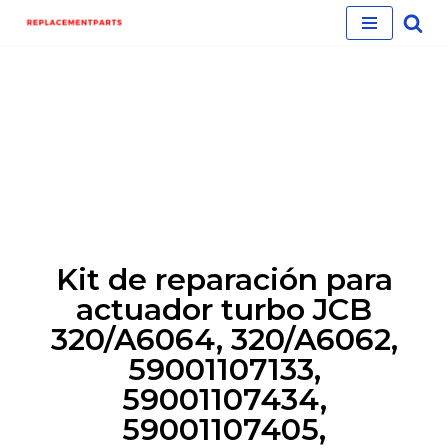
Skip
to
content
Kit de reparación para
actuador turbo JCB
320/A6064, 320/A6062,
59001107133,
59001107434,
59001107405,