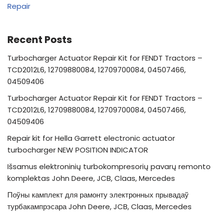
Repair
Recent Posts
Turbocharger Actuator Repair Kit for FENDT Tractors –
TCD2012L6, 12709880084, 12709700084, 04507466,
04509406
Turbocharger Actuator Repair Kit for FENDT Tractors –
TCD2012L6, 12709880084, 12709700084, 04507466,
04509406
Repair kit for Hella Garrett electronic actuator
turbocharger NEW POSITION INDICATOR
Išsamus elektroninių turbokompresorių pavarų remonto
komplektas John Deere, JCB, Claas, Mercedes
Поўны камплект для рамонту электронных прывадаў
турбакампрэсара John Deere, JCB, Claas, Mercedes