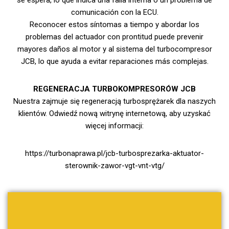
se espera, lo que indica una falla interna o un problema de
comunicación con la ECU.
Reconocer estos síntomas a tiempo y abordar los
problemas del actuador con prontitud puede prevenir
mayores daños al motor y al sistema del turbocompresor
JCB, lo que ayuda a evitar reparaciones más complejas.
REGENERACJA TURBOKOMPRESORÓW JCB
Nuestra zajmuje się regeneracją turbosprężarek dla naszych
klientów. Odwiedź nową witrynę internetową, aby uzyskać
więcej informacji:
https://turbonaprawa.pl/jcb-turbosprezarka-aktuator-
sterownik-zawor-vgt-vnt-vtg/