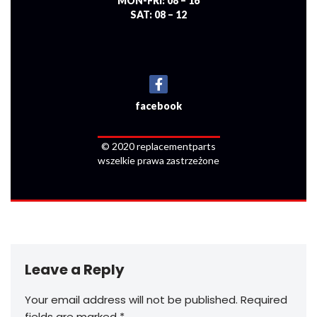
MON-FRI: 08 – 16
SAT: 08 – 12
facebook
© 2020 replacementparts
wszelkie prawa zastrzeżone
Leave a Reply
Your email address will not be published.
Required
fields are marked
*