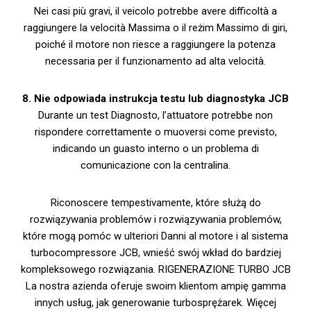
Nei casi più gravi, il veicolo potrebbe avere difficoltà a
raggiungere la velocità Massima o il reżim Massimo di giri,
poiché il motore non riesce a raggiungere la potenza
necessaria per il funzionamento ad alta velocità.
8. Nie odpowiada instrukcja testu lub diagnostyka JCB
Durante un test Diagnosto, l’attuatore potrebbe non
rispondere correttamente o muoversi come previsto,
indicando un guasto interno o un problema di
comunicazione con la centralina.
Riconoscere tempestivamente, które służą do
rozwiązywania problemów i rozwiązywania problemów,
które mogą pomóc w ulteriori Danni al motore i al sistema
turbocompressore JCB, wnieść swój wkład do bardziej
kompleksowego rozwiązania. RIGENERAZIONE TURBO JCB
La nostra azienda oferuje swoim klientom ampię gamma
innych usług, jak generowanie turbosprężarek. Więcej