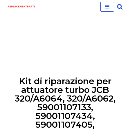
Skip
to
content
Kit di riparazione per
attuatore turbo JCB
320/A6064, 320/A6062,
59001107133,
59001107434,
59001107405,