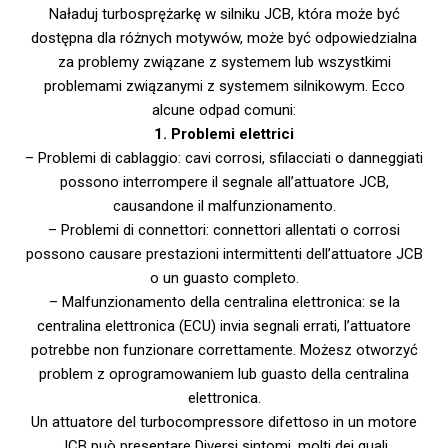
Naładuj turbosprężarkę w silniku JCB, która może być
dostępna dla różnych motywów, może być odpowiedzialna
za problemy związane z systemem lub wszystkimi
problemami związanymi z systemem silnikowym. Ecco
alcune odpad comuni:
1. Problemi elettrici
– Problemi di cablaggio: cavi corrosi, sfilacciati o danneggiati
possono interrompere il segnale all’attuatore JCB,
causandone il malfunzionamento.
– Problemi di connettori: connettori allentati o corrosi
possono causare prestazioni intermittenti dell’attuatore JCB
o un guasto completo.
– Malfunzionamento della centralina elettronica: se la
centralina elettronica (ECU) invia segnali errati, l’attuatore
potrebbe non funzionare correttamente. Możesz otworzyć
problem z oprogramowaniem lub guasto della centralina
elettronica.
Un attuatore del turbocompressore difettoso in un motore
JCB può presentare Diversi sintomi, molti dei quali