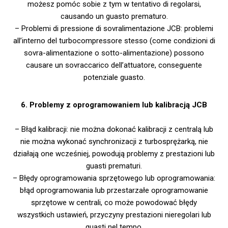
możesz pomóc sobie z tym w tentativo di regolarsi,
causando un guasto prematuro.
– Problemi di pressione di sovralimentazione JCB: problemi
all’interno del turbocompressore stesso (come condizioni di
sovra-alimentazione o sotto-alimentazione) possono
causare un sovraccarico dell’attuatore, conseguente
potenziale guasto.
6. Problemy z oprogramowaniem lub kalibracją JCB
– Błąd kalibracji: nie można dokonać kalibracji z centralą lub
nie można wykonać synchronizacji z turbosprężarką, nie
działają one wcześniej, powodują problemy z prestazioni lub
guasti prematuri.
– Błędy oprogramowania sprzętowego lub oprogramowania:
błąd oprogramowania lub przestarzałe oprogramowanie
sprzętowe w centrali, co może powodować błędy
wszystkich ustawień, przyczyny prestazioni nieregolari lub
guasti nel tempo.