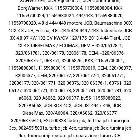
SCHWITZER, JCB Agricultural, JCB Construction,
BorgWarner, KKK, 11559708004, 11559888004, KKK
11559700024, 11559880024, 444/448, 11559880020,
11559700020, 4.8 d 444/448 motore JCB, Baumaschine 3CX
4CX 4.8 JCB, Edilizia, 4.8L 444/448 444 / 448, Industriale JCB
3X 4.8 97 KW 132 CV kW/CV 129/175, 2013 4.44 Tier4, JCB
4X 4.8 DIESELMAX / ECOMAX,, OEM – 320/06178-1,
320/061781, 320/06178, 32006178, OEM, -320/06376,
320/06376-1, 063761, 32006376 , KKK, 11559700001,
11559880001, 11559880019, 11559700019, OEM, 320/06377,
32006377, OEM, 320/06177, 320/06177-1, 320061771,
32006177, 320/061771, 320 06376, 320 06376-1, 63761, 320
06177, 320 061771, 320 06178, 320061781, 320 061781, 320
a6063, 320 A6062, 320 06377, bv55, 11559880022,
320/A6063, JCB 3CX 4CX, JCB JS, 444 / 448, JCB
DieselMax, 320/A6064, 320/A6062, 320/06377,
320/06376EGR, E21500828 turbo jcb, turbina jcb, turbo jcb
3cx, 802455 5001s, turbo jcb 4cx, turbina jcb 3cx, turbina jcb
4cx, turbocompressore jcb, riparazione turbo JCB,