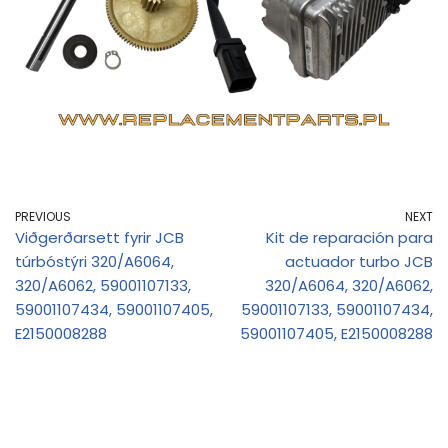
PREVIOUS
NEXT
Viðgerðarsett fyrir JCB
Kit de reparación para
túrbóstýri 320/A6064,
actuador turbo JCB
320/A6062, 59001107133,
320/A6064, 320/A6062,
59001107434, 59001107405,
59001107133, 59001107434,
E2150008288
59001107405, E2150008288